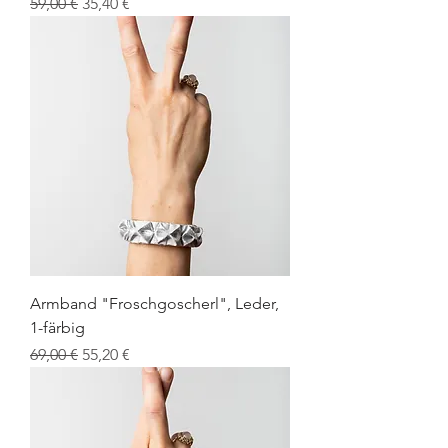
Standardpreis
Sale-Preis
59,00 €
35,40 €
Armband "Froschgoscherl", Leder,
1-färbig
Standardpreis
Sale-Preis
69,00 €
55,20 €