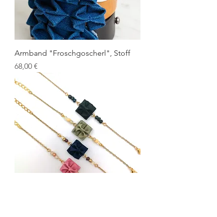
Armband "Froschgoscherl", Stoff
Preis
68,00 €
Armband "Dorit"