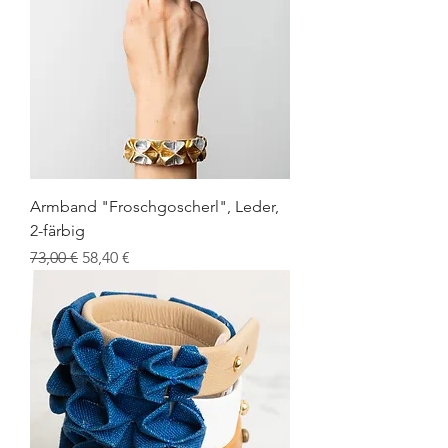
Armband "Froschgoscherl", Leder,
2-färbig
Standardpreis
Sale-Preis
73,00 €
58,40 €