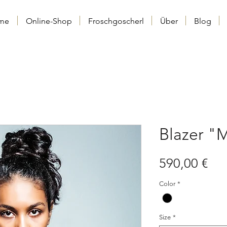
me
Online-Shop
Froschgoscherl
Über
Blog
Blazer "
Pre
590,00 €
Color
*
Size
*