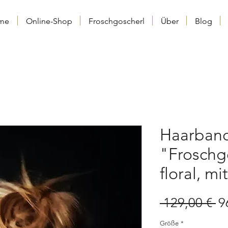
me
Online-Shop
Froschgoscherl
Über
Blog
Haarban
"Froschgo
floral, mi
St
 129,00 € 
9
Größe
*