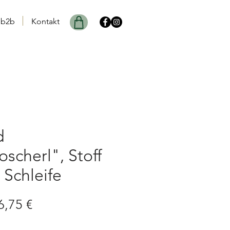
b2b
Kontakt
d
scherl", Stoff
t Schleife
andardpreis
Sale-
6,75 €
Preis