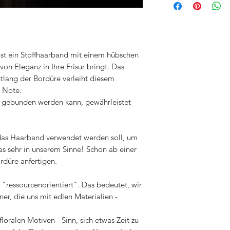
für die zukünftige
Lieferzeit beträgt
und kann in Ausna
länger dauern
st ein Stoffhaarband mit einem hübschen
von Eleganz in Ihre Frisur bringt. Das
ntlang der Bordüre verleiht diesem
e Note.
n gebunden werden kann, gewährleistet
 das Haarband verwendet werden soll, um
 das sehr in unserem Sinne! Schon ab einer
rdüre anfertigen.
 "ressourcenorientiert". Das bedeutet, wir
r, die uns mit edlen Materialien -
loralen Motiven - Sinn, sich etwas Zeit zu