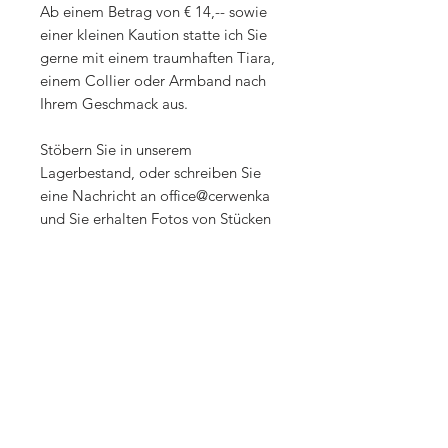
Ab einem Betrag von € 14,-- sowie
einer kleinen Kaution statte ich Sie
gerne mit einem traumhaften Tiara,
einem Collier oder Armband nach
Ihrem Geschmack aus.
Stöbern Sie in unserem
Lagerbestand, oder schreiben Sie
eine Nachricht an office@cerwenka
und Sie erhalten Fotos von Stücken
die momentan zur Verfügung
stehen.
Sollten Sie im Anschluß an die
Miete doch vollends von dem guten
Stück überzeugt sein, so steht einem
Kauf nur noch wenig im Wege.